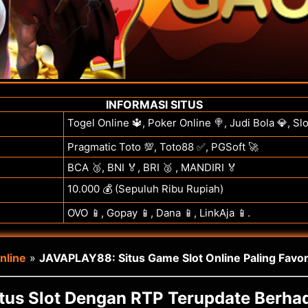
INFORMASI SITUS
Togel Online 🔱, Poker Online 🍭, Judi Bola 💎, Sl
Pragmatic Toto 💯, Toto88 ✅, PGSoft 🚀
BCA 🥉, BNI 🏅, BRI 🥈 , MANDIRI 🏅
10.000 💰 (Sepuluh Ribu Rupiah)
OVO 📱, Gopay 📱, Dana 📱, LinkAja 📱.
nline
»
JAVAPLAY88: Situs Game Slot Online Paling Favor
us Slot Dengan RTP Terupdate Berhad