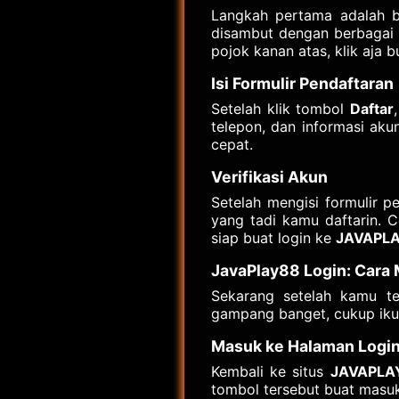
Langkah pertama adalah 
disambut dengan berbagai 
pojok kanan atas, klik aja b
Isi Formulir Pendaftaran
Setelah klik tombol
Daftar
telepon, dan informasi akun
cepat.
Verifikasi Akun
Setelah mengisi formulir p
yang tadi kamu daftarin. C
siap buat login ke
JAVAPLA
JavaPlay88 Login: Cara
Sekarang setelah kamu te
gampang banget, cukup ikut
Masuk ke Halaman Logi
Kembali ke situs
JAVAPLA
tombol tersebut buat masuk