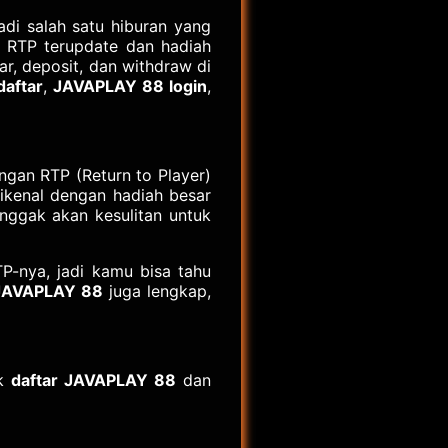
adi salah satu hiburan yang
a RTP terupdate dan hadiah
r, deposit, dan withdraw di
aftar
,
JAVAPLAY 88 login
,
ngan RTP (Return to Player)
dikenal dengan hadiah besar
nggak akan kesulitan untuk
P-nya, jadi kamu bisa tahu
 JAVAPLAY 88
juga lengkap,
uk
daftar JAVAPLAY 88
dan