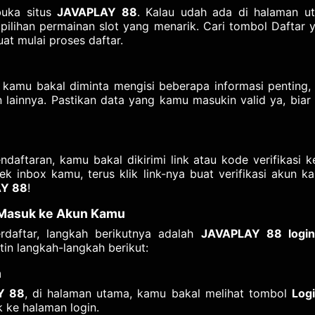
buka situs
JAVAPLAY 88
. Kalau udah ada di halaman u
pilihan permainan slot yang menarik. Cari tombol Daftar 
uat mulai proses daftar.
, kamu bakal diminta mengisi beberapa informasi penting,
 lainnya. Pastikan data yang kamu masukin valid ya, biar n
endaftaran, kamu bakal dikirimi link atau kode verifikasi 
ek inbox kamu, terus klik link-nya buat verifikasi akun k
Y 88
!
 Masuk ke Akun Kamu
rdaftar, langkah berikutnya adalah
JAVAPLAY 88 login
in langkah-langkah berikut:
n
Y 88
, di halaman utama, kamu bakal melihat tombol
Log
 ke halaman login.