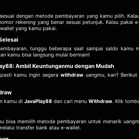
l sesuai dengan metode pembayaran yang kamu pilih. Kalau
nomor rekening yang benar sesuai petunjuk. Kalau pakai e-
-wallet yang kamu pakai.
Selesai
pembayaran, tunggu beberapa saat sampai saldo kamu
dan kamu bisa langsung mulai bermain!
Play88: Ambil Keuntunganmu dengan Mudah
 pasti kamu ingin segera
withdraw
uangmu, kan? Berikut
draw
un kamu di
JavaPlay88
dan cari menu
Withdraw
. Klik tomb
amu bisa memilih metode pembayaran untuk menarik uangmu
elalui transfer bank atau e-wallet.
kan