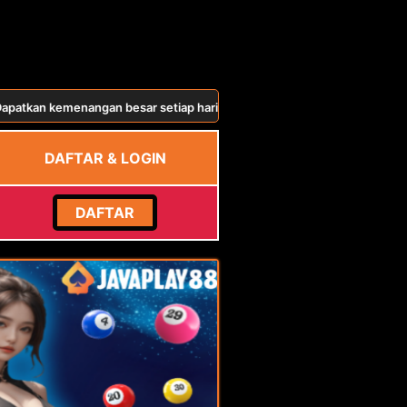
nangan besar setiap hari dengan modal yang sangat terjangkau. Daftar 
DAFTAR & LOGIN
DAFTAR