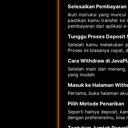
Selesaikan Pembayaran
Ikuti instruksi yang muncu
pastikan kamu transfer ke 
pembayaran dari aplikasi e
Tunggu Proses Deposit 
Setelah kamu melakukan 
Proses ini biasanya cepat, 
Cara Withdraw di Java
Setelah main dan menang,
yang mudah:
Masuk ke Halaman With
Pertama, buka halaman ak
Pilih Metode Penarikan
Seperti halnya deposit, k
dengan preferensimu, bisa m
Tentukan Jumlah Penari